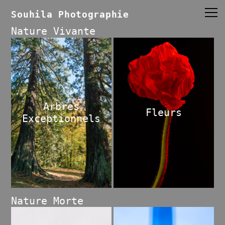
Souhila Photographie
Nature Vivante
Arbres
Fleurs
Exceptionnels
Nature Morte